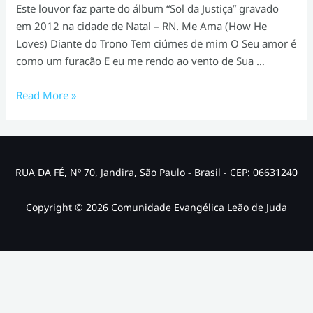
Este louvor faz parte do álbum “Sol da Justiça” gravado
em 2012 na cidade de Natal – RN. Me Ama (How He
Loves) Diante do Trono Tem ciúmes de mim O Seu amor é
como um furacão E eu me rendo ao vento de Sua …
Clipe
Read More »
Gospel:
Me
ama
–
RUA DA FÉ, Nº 70, Jandira, São Paulo - Brasil - CEP: 06631240
Diante
do
Copyright © 2026 Comunidade Evangélica Leão de Juda
Trono