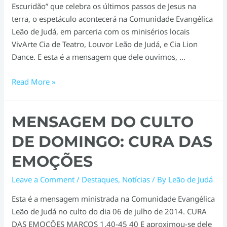
Escuridão” que celebra os últimos passos de Jesus na
terra, o espetáculo acontecerá na Comunidade Evangélica
Leão de Judá, em parceria com os minisérios locais
VivArte Cia de Teatro, Louvor Leão de Judá, e Cia Lion
Dance. E esta é a mensagem que dele ouvimos, …
Auto
Read More »
de
Páscoa
MENSAGEM DO CULTO
–
Luz
DE DOMINGO: CURA DAS
na
escuridão
EMOÇÕES
Leave a Comment
/
Destaques
,
Notícias
/ By
Leão de Judá
Esta é a mensagem ministrada na Comunidade Evangélica
Leão de Judá no culto do dia 06 de julho de 2014. CURA
DAS EMOÇÕES MARCOS 1.40-45 40 E aproximou-se dele