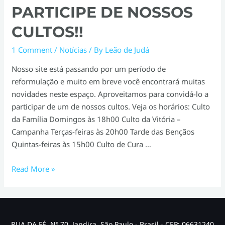
PARTICIPE DE NOSSOS
CULTOS!!
1 Comment
/
Notícias
/ By
Leão de Judá
Nosso site está passando por um período de
reformulação e muito em breve você encontrará muitas
novidades neste espaço. Aproveitamos para convidá-lo a
participar de um de nossos cultos. Veja os horários: Culto
da Família Domingos às 18h00 Culto da Vitória –
Campanha Terças-feiras às 20h00 Tarde das Bençãos
Quintas-feiras às 15h00 Culto de Cura …
Participe
Read More »
de
Nossos
Cultos!!
RUA DA FÉ, Nº 70, Jandira, São Paulo - Brasil - CEP: 06631240