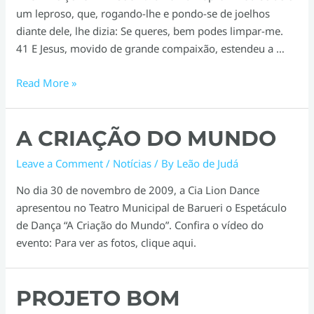
um leproso, que, rogando-lhe e pondo-se de joelhos
diante dele, lhe dizia: Se queres, bem podes limpar-me.
41 E Jesus, movido de grande compaixão, estendeu a …
Mensagem
Read More »
do
culto
A CRIAÇÃO DO MUNDO
de
domingo:
Leave a Comment
/
Notícias
/ By
Leão de Judá
Cura
das
No dia 30 de novembro de 2009, a Cia Lion Dance
emoções
apresentou no Teatro Municipal de Barueri o Espetáculo
de Dança “A Criação do Mundo”. Confira o vídeo do
evento: Para ver as fotos, clique aqui.
PROJETO BOM