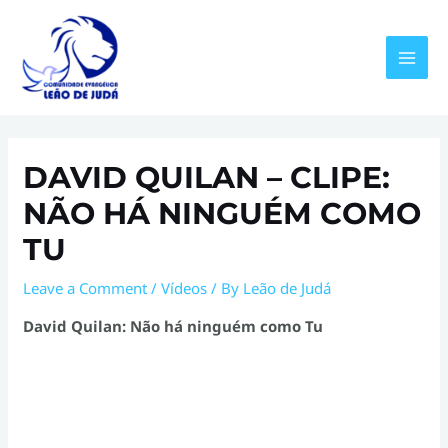
Skip
to
content
MAI
MEN
DAVID QUILAN – CLIPE:
NÃO HÁ NINGUÉM COMO
TU
Leave a Comment
/
Vídeos
/ By
Leão de Judá
David Quilan: Não há ninguém como Tu